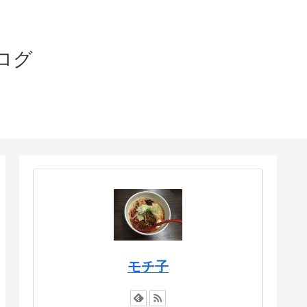
ログ
モチ子