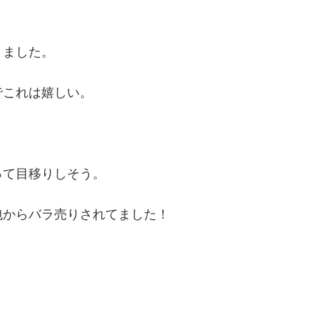
りました。
でこれは嬉しい。
って目移りしそう。
包からバラ売りされてました！