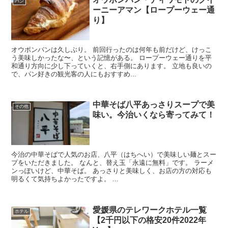
パン
ーニーアマン【ロープーウェー通
り】
オウボンパンは久しぶり。 前回行ったのは何年も前だけど、けっこ
う美味しかったな〜、という記憶がある。 ロープーウェー通りを平
和通り方向に少し下っていくと、右手側にあります。 立地も良いの
で、パン好きの観光客の人にもおすすめ...
中華そば八平あっさりスープで美
その他
味い。今治いくなら寄ってみて！
今治の中華そばで人気のお店、八平（はちへい）で美味しい麺とスー
プをいただきました。 なんと、替え玉「永遠に無料」です。 ラーメ
ンっぽいけど、中華そば。 あっさりと美味しく、お店の方の対応も
明るくて気持ちよかったですよ。 ...
愛媛県のテレワークホテル一覧
ホテル
【2千円以下の格安20件2022年