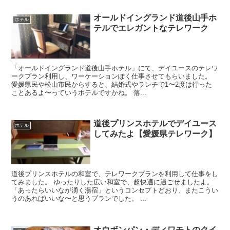
オールドイングランド道後山手ホ
ホテル
テルでエレガントなテレワーク
「オールドイングランド道後山手ホテル」にて、デイユースのテレワ
ークプラン利用し、ワーケーションぽく仕事させてもらいました。
愛媛県民や松山市民からすると、結婚式やランチで1〜2度は行った
ことあるよ〜っていうホテルですかね。 落...
道後プリンスホテルでデイユース
ホテル
してみたよ【愛媛県テレワーク】
道後プリンスホテルの和室で、テレワークプランを利用して仕事をし
てみました。 ゆったりした広い和室で、超快適に過ごせましたよ。
「あったらいいなが湧く湯宿」というコンセプトどおり、またこうい
うのあればいいな〜と思うプランでした。 ...
オウボンパン・ディワモトのクイ