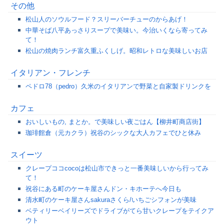
その他
松山人のソウルフード？スリーバーチューのからあげ！
中華そば八平あっさりスープで美味い。今治いくなら寄ってみ
て！
松山の焼肉ランチ富久重ふくしげ。昭和レトロな美味しいお店
イタリアン・フレンチ
ペドロ78（pedro）久米のイタリアンで野菜と自家製ドリンクを
カフェ
おいしいもの, まとか。で美味しい夜ごはん【柳井町商店街】
珈琲館倉（元カクラ）祝谷のシックな大人カフェでひと休み
スイーツ
クレープココcocoは松山市できっと一番美味しいから行ってみ
て！
祝谷にある町のケーキ屋さんドン・キホーテへ今日も
清水町のケーキ屋さんsakuraさくら/いちごシフォンが美味
ベティリーベイリーズでドライブがてら甘いクレープをテイクア
ウト