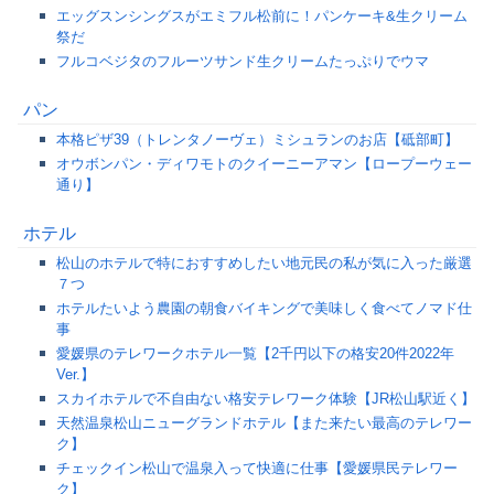
エッグスンシングスがエミフル松前に！パンケーキ&生クリーム
祭だ
フルコベジタのフルーツサンド生クリームたっぷりでウマ
パン
本格ピザ39（トレンタノーヴェ）ミシュランのお店【砥部町】
オウボンパン・ディワモトのクイーニーアマン【ロープーウェー
通り】
ホテル
松山のホテルで特におすすめしたい地元民の私が気に入った厳選
７つ
ホテルたいよう農園の朝食バイキングで美味しく食べてノマド仕
事
愛媛県のテレワークホテル一覧【2千円以下の格安20件2022年
Ver.】
スカイホテルで不自由ない格安テレワーク体験【JR松山駅近く】
天然温泉松山ニューグランドホテル【また来たい最高のテレワー
ク】
チェックイン松山で温泉入って快適に仕事【愛媛県民テレワー
ク】