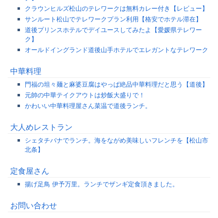
クラウンヒルズ松山のテレワークは無料カレー付き【レビュー】
サンルート松山でテレワークプラン利用【格安でホテル滞在】
道後プリンスホテルでデイユースしてみたよ【愛媛県テレワー
ク】
オールドイングランド道後山手ホテルでエレガントなテレワーク
中華料理
門福の坦々麺と麻婆豆腐はやっぱ絶品中華料理だと思う【道後】
元帥の中華テイクアウトは炒飯大盛りで！
かわいい中華料理屋さん菜温で道後ランチ。
大人めレストラン
シェタチバナでランチ。海をながめ美味しいフレンチを【松山市
北条】
定食屋さん
揚げ足鳥 伊予万里。ランチでザンギ定食頂きました。
お問い合わせ